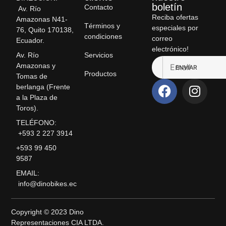
boletín
Contacto
Av. Río
Reciba ofertas
Amazonas N41-
Términos y
especiales por
76, Quito 170138,
condiciones
correo
Ecuador.
electrónico!
Servicios
Av. Río
Amazonas y
ENVIAR
Productos
Tomas de
berlanga (Frente
a la Plaza de
Toros).
TELÉFONO:
+593 2 227 3914
+593 99 450
9587
EMAIL:
info@dinobikes.ec
Copyright © 2023 Dino
Representaciones CIA LTDA.