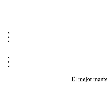
Ir
al
contenido
Productos
Servicios
Contáctenos
Productos
Servicios
Contáctenos
El mejor mante