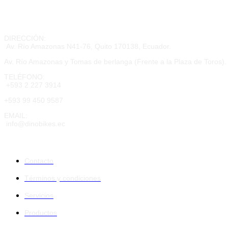
DIRECCIÓN:
Av. Río Amazonas N41-76, Quito 170138, Ecuador.
Av. Río Amazonas y Tomas de berlanga (Frente a la Plaza de Toros).
TELÉFONO:
+593 2 227 3914
+593 99 450 9587
EMAIL:
info@dinobikes.ec
Atención al cliente
Contacto
Términos y condiciones
Servicios
Productos