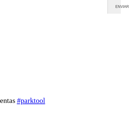
ENVIAR
ientas
#parktool