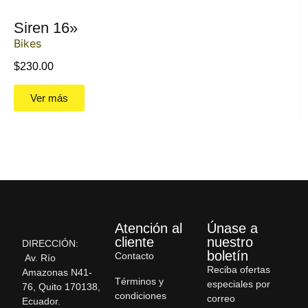
Siren 16»
Bikes
$
230.00
Ver más
Atención al
Únase a
cliente
nuestro
DIRECCIÓN:
boletín
Contacto
Av. Río
Reciba ofertas
Amazonas N41-
Términos y
especiales por
76, Quito 170138,
condiciones
correo
Ecuador.