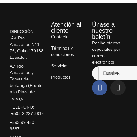
Atención al
Únase a
cliente
nuestro
DIRECCIÓN:
boletín
Contacto
Av. Río
Reciba ofertas
Amazonas N41-
Términos y
especiales por
76, Quito 170138,
condiciones
correo
Ecuador.
electrónico!
Servicios
Av. Río
Amazonas y
ENVIAR
Productos
Tomas de
berlanga (Frente
a la Plaza de
Toros).
TELÉFONO:
+593 2 227 3914
+593 99 450
9587