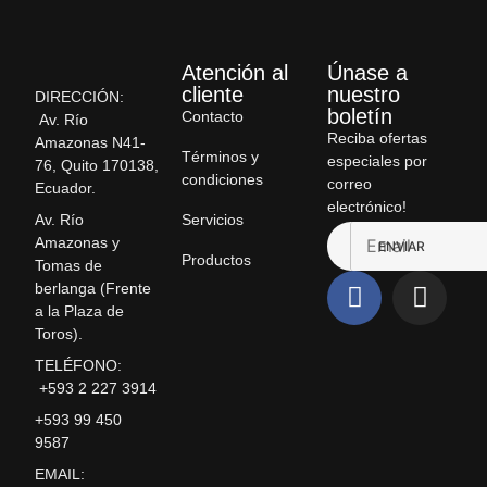
Atención al
Únase a
cliente
nuestro
DIRECCIÓN:
boletín
Contacto
Av. Río
Reciba ofertas
Amazonas N41-
Términos y
especiales por
76, Quito 170138,
condiciones
correo
Ecuador.
electrónico!
Servicios
Av. Río
Amazonas y
ENVIAR
Productos
Tomas de
berlanga (Frente
a la Plaza de
Toros).
TELÉFONO:
+593 2 227 3914
+593 99 450
9587
EMAIL: