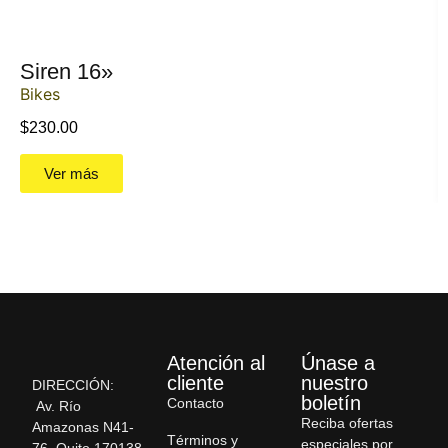
Siren 16»
Bikes
$
230.00
Ver más
Atención al
Únase a
cliente
nuestro
DIRECCIÓN:
boletín
Contacto
Av. Río
Reciba ofertas
Amazonas N41-
Términos y
especiales por