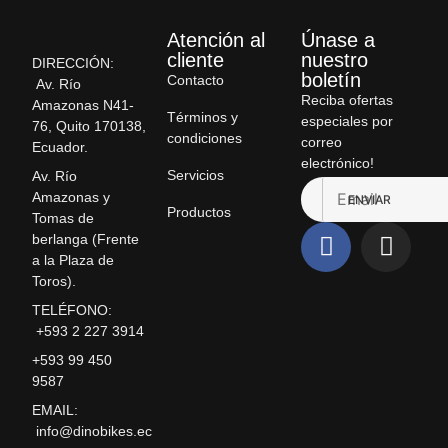
Atención al
Únase a
cliente
nuestro
DIRECCIÓN:
boletín
Contacto
Av. Río
Reciba ofertas
Amazonas N41-
Términos y
especiales por
76, Quito 170138,
condiciones
correo
Ecuador.
electrónico!
Servicios
Av. Río
Amazonas y
ENVIAR
Productos
Tomas de
berlanga (Frente
a la Plaza de
Toros).
TELÉFONO:
+593 2 227 3914
+593 99 450
9587
EMAIL:
info@dinobikes.ec