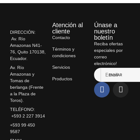
Atención al
Únase a
cliente
nuestro
DIRECCIÓN:
boletín
Contacto
Av. Río
Reciba ofertas
Amazonas N41-
Términos y
especiales por
76, Quito 170138,
condiciones
correo
Ecuador.
electrónico!
Servicios
Av. Río
Amazonas y
ENVIAR
Productos
Tomas de
berlanga (Frente
a la Plaza de
Toros).
TELÉFONO:
+593 2 227 3914
+593 99 450
9587