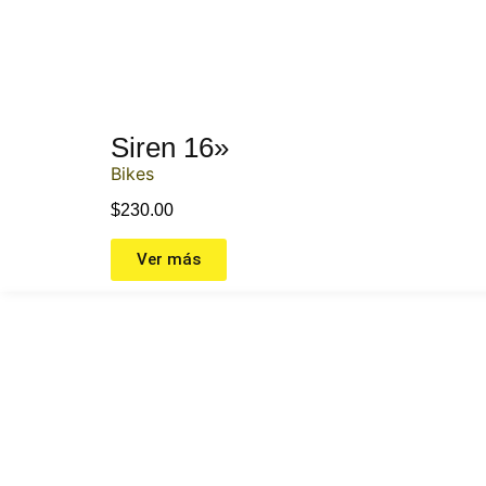
Siren 16»
Bikes
$
230.00
Ver más