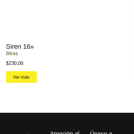
Siren 16»
Bikes
$
230.00
Ver más
Atención al
Únase a