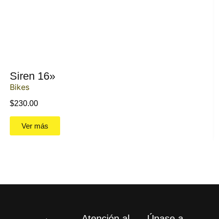
Siren 16»
Bikes
$
230.00
Ver más
Atención al
Únase a