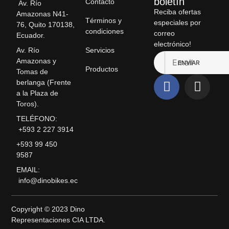
boletín
Contacto
Av. Río
Reciba ofertas
Amazonas N41-
Términos y
especiales por
76, Quito 170138,
condiciones
correo
Ecuador.
electrónico!
Servicios
Av. Río
Amazonas y
ENVIAR
Productos
Tomas de
berlanga (Frente
a la Plaza de
Toros).
TELÉFONO:
+593 2 227 3914
+593 99 450
9587
EMAIL:
info@dinobikes.ec
Copyright © 2023 Dino
Representaciones CIA LTDA.