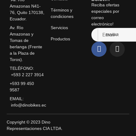
Reciba ofertas
Amazonas N41-
Términos y
especiales por
76, Quito 170138,
condiciones
correo
Ecuador.
electrónico!
Servicios
Av. Río
Amazonas y
ENVIAR
Productos
Tomas de
berlanga (Frente
a la Plaza de
Toros).
TELÉFONO:
+593 2 227 3914
+593 99 450
9587
EMAIL:
info@dinobikes.ec
Copyright © 2023 Dino
Representaciones CIA LTDA.