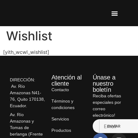
Wishlist
[yith_wcwl_wishlist]
Atención al
Únase a
DIRECCIÓN:
cliente
nuestro
Av. Río
boletín
Contacto
Amazonas N41-
Reciba ofertas
76, Quito 170138,
Términos y
especiales por
Ecuador.
condiciones
correo
Av. Río
electrónico!
Servicios
Amazonas y
ENVIAR
Tomas de
Productos
berlanga (Frente